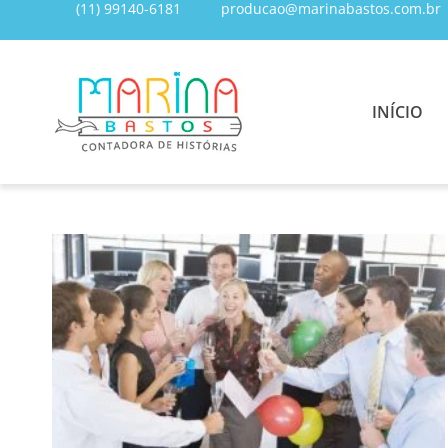
(11) 99140-6181
producao@marinabastos.com.br
INÍCIO