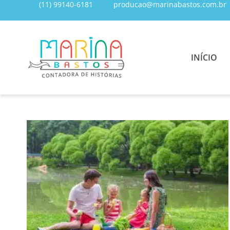
(11) 99140-6181
producao@marinabastos.com.br
INÍCIO