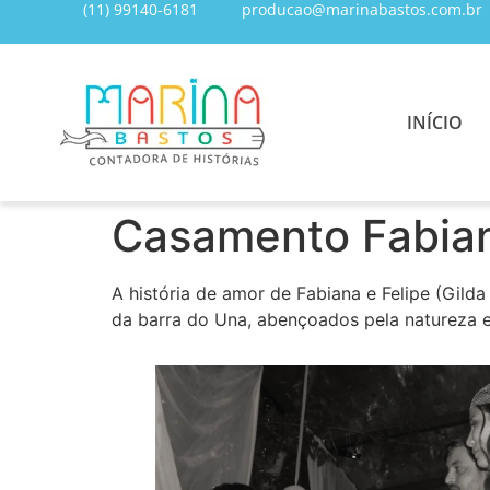
(11) 99140-6181
producao@marinabastos.com.br
INÍCIO
Casamento Fabian
A história de amor de Fabiana e Felipe (Gild
da barra do Una, abençoados pela natureza e