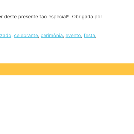
 deste presente tão especial!!! Obrigada por
izado
,
celebrante
,
cerimônia
,
evento
,
festa
,